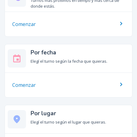
Turnos más próximos en tiempo y más cerca de
donde estás.
Comenzar
Por fecha
Elegí el turno según la fecha que quieras.
Comenzar
Por lugar
place
Elegí el turno según el lugar que quieras.