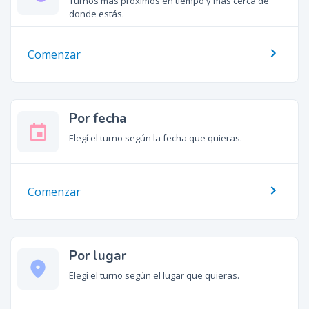
Turnos más próximos en tiempo y más cerca de
donde estás.
Comenzar
Por fecha
Elegí el turno según la fecha que quieras.
Comenzar
Por lugar
place
Elegí el turno según el lugar que quieras.